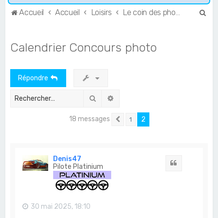
R
Accueil
Accueil
Loisirs
Le coin des photographes
e
c
Calendrier Concours photo
h
e
Répondre
r
c
Rechercher
Recherche avancée
h
18 messages
2
1
e
Précédent
r
Denis47
Citation
Pilote Platinium
30 mai 2025, 18:10