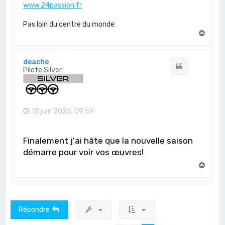
www.24passion.fr
Pas loin du centre du monde
H
a
u
t
deache
Citation
Pilote Silver
18 juin 2025, 09:59
Finalement j'ai hâte que la nouvelle saison
démarre pour voir vos œuvres!
H
a
u
t
Répondre