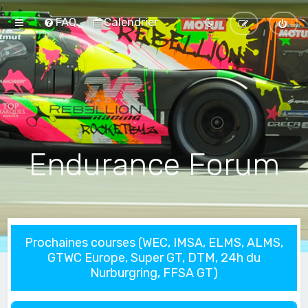
FAQ
Calendrier
Endurance Forum
Prochaines courses (WEC, IMSA, ELMS, ALMS,
GTWC Europe, Super GT, DTM, 24h du
Nurburgring, FFSA GT)