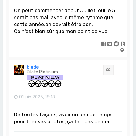
On peut commencer début Juillet, oui le 5
serait pas mal, avec le même rythme que
cette année,on devrait être bon.
Ce n'est bien sûr que mon point de vue
H
a
u
t
blade
Citation
Pilote Platinium
01 juin 2025, 18:18
De toutes façons, avoir un peu de temps
pour trier ses photos, ça fait pas de mal...