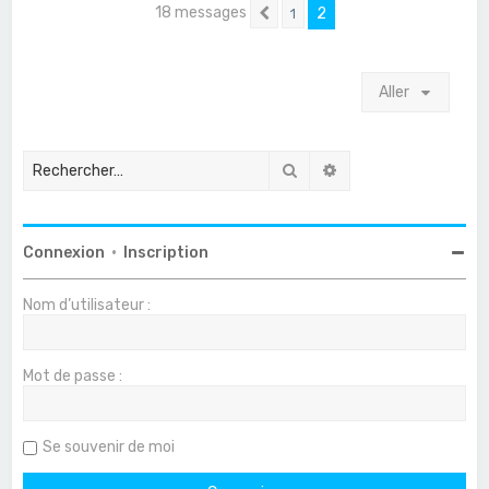
18 messages
2
1
Précédent
Aller
Rechercher
Recherche avancée
Connexion
•
Inscription
Nom d’utilisateur :
Mot de passe :
Se souvenir de moi