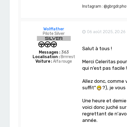
r
Instagram : @gbrgdr.pho
G
d
r
Wolffather
06 août 2025, 20:26
Pilote Silver
Salut à tous !
Messages :
363
Localisation :
Brrrrest
Merci Celeritas pou
Voiture :
Alfa rouge
qui n'est pas facile !
Allez donc, comme v
suffit"
?), je vous
Une heure et demie 
voici donc juché sur 
regrettant de n'avo
année.