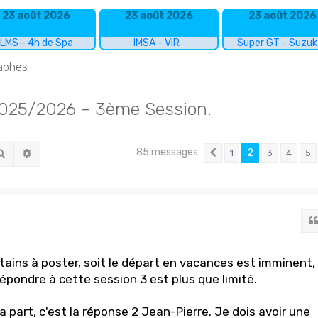
23 août 2026
23 août 2026
23 août 2026
LMS - 4h de Spa
IMSA - VIR
Super GT - Suzu
raphes
5/2026 - 3ème Session.
85 messages
Rechercher
Recherche avancée
2
1
3
4
5
Précédent
rtains à poster, soit le départ en vacances est imminent,
répondre à cette session 3 est plus que limité.
 part, c'est la réponse 2 Jean-Pierre. Je dois avoir une