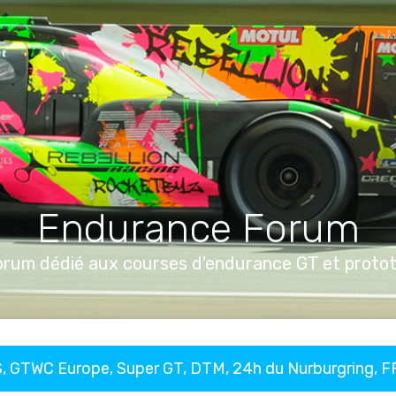
Endurance Forum
orum dédié aux courses d'endurance GT et proto
, GTWC Europe, Super GT, DTM, 24h du Nurburgring, 