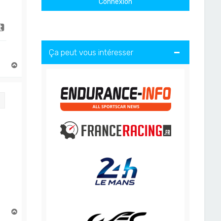
Ça peut vous intéresser
H
a
u
t
Citation
H
a