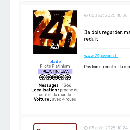
05 août 2025, 10:06
Je dois regarder, m
reduit
www.24passion.fr
blade
Pilote Platinium
Pas loin du centre du m
Messages :
1366
Localisation :
proche du
centre du monde
Voiture :
avec 4 roues
05 août 2025, 10:24