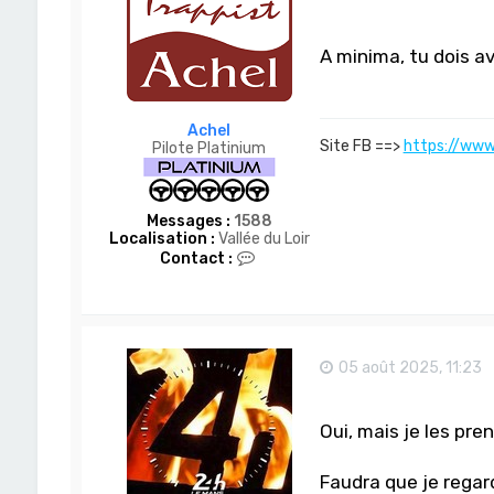
A minima, tu dois a
Achel
Site FB ==>
https://www
Pilote Platinium
Messages :
1588
Localisation :
Vallée du Loir
C
Contact :
o
n
t
a
c
t
05 août 2025, 11:23
e
r
A
Oui, mais je les pre
c
h
e
Faudra que je regar
l