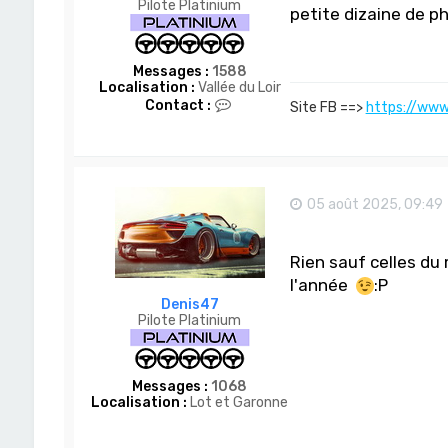
Pilote Platinium
petite dizaine de ph
Messages :
1588
Localisation :
Vallée du Loir
C
Contact :
Site FB ==>
https://www
o
n
t
a
c
t
05 août 2025, 09:49
e
r
A
Rien sauf celles du
c
h
l'année
:P
e
Denis47
l
Pilote Platinium
Messages :
1068
Localisation :
Lot et Garonne