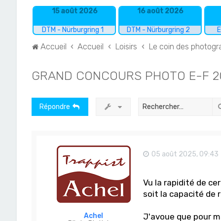
15 août 2026
16 août 2026
DTM - Nürburgring 1
DTM - Nürburgring 2
E
Accueil
Accueil
Loisirs
Le coin des photog
GRAND CONCOURS PHOTO E-F 202
Répondre
05 août 2025, 09:43
Vu la rapidité de ce
soit la capacité de 
Achel
J'avoue que pour ma