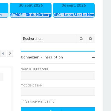
30 août 2026
06 sept. 2026
ka
GTWCE - 3h du Nürburgring
WEC - Lone Star Le Mans
Rechercher
Recherche
6
Suivant
Connexion
•
Inscription
Nom d’utilisateur :
Citation
Mot de passe :
Se souvenir de moi