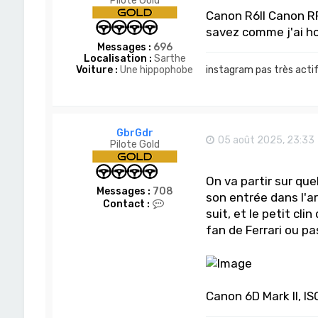
Pilote Gold
Canon R6II Canon RF
savez comme j'ai ho
Messages :
696
Localisation :
Sarthe
Voiture :
Une hippophobe
instagram pas très acti
GbrGdr
05 août 2025, 23:33
Pilote Gold
On va partir sur qu
Messages :
708
son entrée dans l'ar
C
Contact :
suit, et le petit cl
o
n
fan de Ferrari ou pas
t
a
c
t
e
r
Canon 6D Mark II, IS
G
b