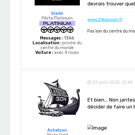
devrais trouver que
blade
Pilote Platinium
www.24passion.fr
Pas loin du centre du m
Messages :
1366
Localisation :
proche du
centre du monde
Voiture :
avec 4 roues
05 août 2025, 12:46
Et bien... Non jantes
décider de faire 
Achelson