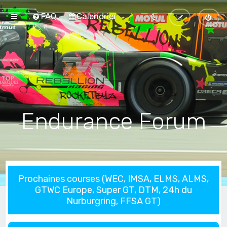
FAQ
Calendrier
Endurance Forum
Prochaines courses (WEC, IMSA, ELMS, ALMS,
GTWC Europe, Super GT, DTM, 24h du
Nurburgring, FFSA GT)