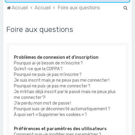
R
Accueil
Accueil
Foire aux questions
e
c
Foire aux questions
h
e
r
Problèmes de connexion et d’inscription
c
Pourquoi ai-je besoin de m’inscrire ?
h
Qu’est-ce que la COPPA ?
e
Pourquoi ne puis-je pas m’inscrire ?
Je suis inscrit mais je ne peux pas me connecter !
r
Pourquoi ne puis-je pas me connecter ?
Je m’étais déjà inscrit par le passé mais ne peux plus
me connecter ?!
J’ai perdu mon mot de passe !
Pourquoi suis-je déconnecté automatiquement ?
À quoi sert « Supprimer les cookies » ?
Préférences et paramètres des utilisateurs
Comment puis-je modifier mes paramètres ?